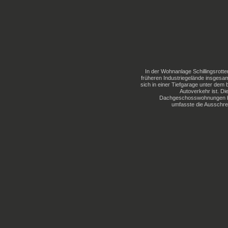
In der Wohnanlage Schillingsrott
früheren Industriegelände insgesa
sich in einer Tiefgarage unter dem 
Autoverkehr ist. D
Dachgeschosswohnungen bes
umfasste die Ausschrei