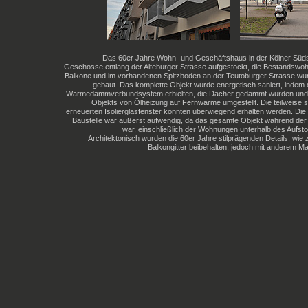
Das 60er Jahre Wohn- und Geschäftshaus in der Kölner Süd
Geschosse entlang der Alteburger Strasse aufgestockt, die Bestandswoh
Balkone und im vorhandenen Spitzboden an der Teutoburger Strasse 
gebaut. Das komplette Objekt wurde energetisch saniert, indem
Wärmedämmverbundsystem erhielten, die Dächer gedämmt wurden und 
Objekts von Ölheizung auf Fernwärme umgestellt. Die teilweise 
erneuerten Isolierglasfenster konnten überwiegend erhalten werden. Die
Baustelle war äußerst aufwendig, da das gesamte Objekt während der
war, einschließlich der Wohnungen unterhalb des Aufst
Architektonisch wurden die 60er Jahre stilprägenden Details, wie 
Balkongitter beibehalten, jedoch mit anderem Ma